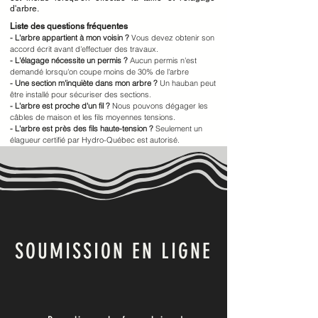
d'arbre.
Liste des questions fréquentes
- L'arbre appartient à mon voisin ?
Vous devez obtenir son
accord écrit avant d'effectuer des travaux.
- L'élagage nécessite un permis ?
Aucun permis n'est
demandé lorsqu'on coupe moins de 30% de l'arbre
- Une section m'inquiète dans mon arbre ?
Un hauban peut
être installé pour sécuriser des sections.
- L'arbre est proche d'un fil ?
Nous pouvons dégager les
câbles de maison et les fils moyennes tensions.
- L'arbre est près des fils haute-tension ?
Seulement un
élagueur certifié par Hydro-Québec est autorisé.
SOUMISSION EN LIGNE