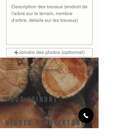
Joindre des photos (optionnel)
Envoyer
NOUS JOINDRE
Téléphone
514 409-1373
Courriel
info@elagageproservice.com
HEURES D'OUVERTURE
Lundi 7h00 à 17h00
Mardi 7h00 à 17h00